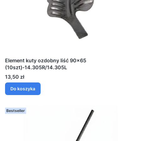
Element kuty ozdobny liść 90x65
(10szt)-14.305R/14.305L
Cena
13,50 zł
Do koszyka
Bestseller