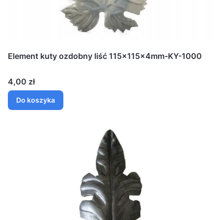
Element kuty ozdobny liść 115x115x4mm-KY-1000
Cena
4,00 zł
Do koszyka