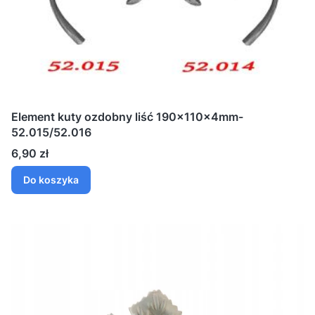
Element kuty ozdobny liść 190x110x4mm-
52.015/52.016
Cena
6,90 zł
Do koszyka