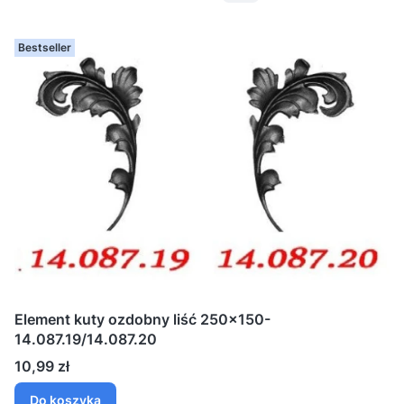
Bestseller
Element kuty ozdobny liść 250x150-
14.087.19/14.087.20
Cena
10,99 zł
Do koszyka