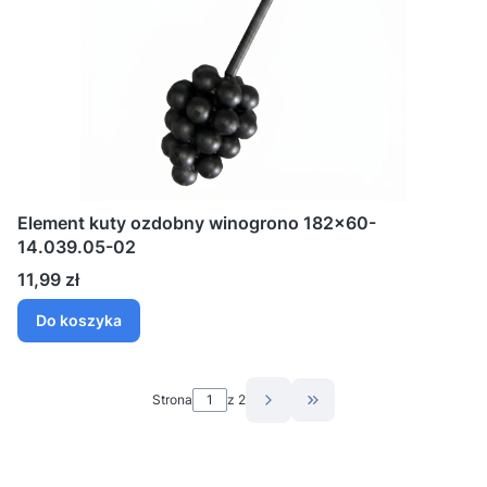
Element kuty ozdobny winogrono 182x60-
14.039.05-02
Cena
11,99 zł
Do koszyka
Strona
z 2
Przejdź do ostatniej st