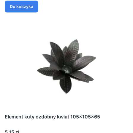
Do koszyka
Element kuty ozdobny kwiat 105x105x65
Cena
5,15 zł