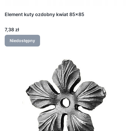
Element kuty ozdobny kwiat 85x85
Cena
7,38 zł
Niedostępny