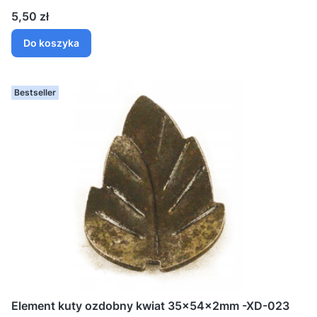
Cena
5,50 zł
Do koszyka
Bestseller
Element kuty ozdobny kwiat 35x54x2mm -XD-023