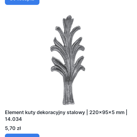
Element kuty dekoracyjny stalowy | 220×95×5 mm |
14.034
Cena
5,70 zł