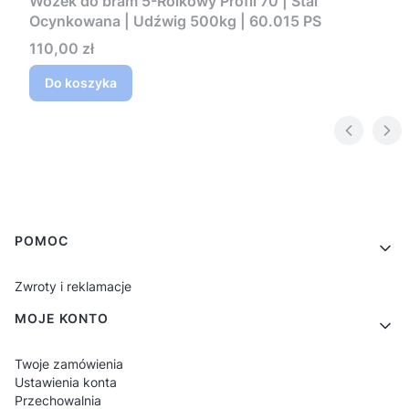
Wózek do bram 5-Rolkowy Profil 70 | Stal
Ocynkowana | Udźwig 500kg | 60.015 PS
Cena
110,00 zł
Do koszyka
Linki w stopce
POMOC
Zwroty i reklamacje
MOJE KONTO
Twoje zamówienia
Ustawienia konta
Przechowalnia