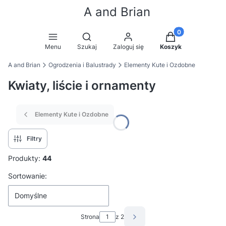
A and Brian
Produkty w koszy
Otwórz wyszukiwarkę
Menu
Szukaj
Zaloguj się
Koszyk
A and Brian
Ogrodzenia i Balustrady
Elementy Kute i Ozdobne
Kwiaty, liście i ornamenty
Elementy Kute i Ozdobne
Filtry
Produkty:
44
Lista produktów
Sortowanie:
Domyślne
Strona
z 2
Następne produkty