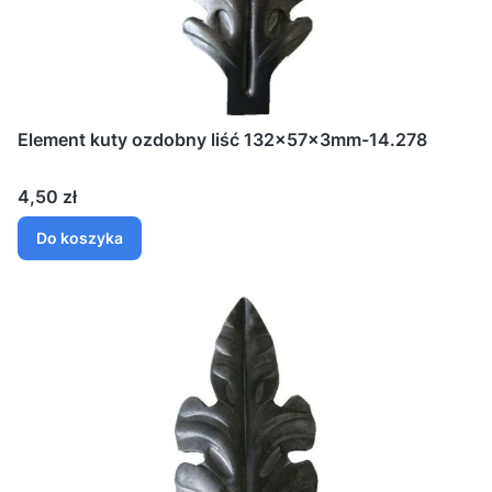
Element kuty ozdobny liść 132x57x3mm-14.278
Cena
4,50 zł
Do koszyka