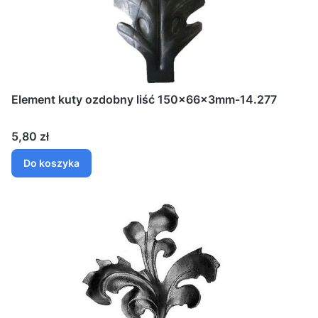
Element kuty ozdobny liść 150x66x3mm-14.277
Cena
5,80 zł
Do koszyka