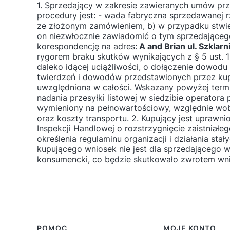
1. Sprzedający w zakresie zawieranych umów prz
procedury jest: - wada fabryczna sprzedawanej 
ze złożonym zamówieniem, b) w przypadku stwie
on niezwłocznie zawiadomić o tym sprzedającego 
korespondencję na adres:
A and Brian
ul. Szklar
rygorem braku skutków wynikających z § 5 ust. 1 
daleko idącej uciążliwości, o dołączenie dowodu
twierdzeń i dowodów przedstawionych przez kupu
uwzględniona w całości. Wskazany powyżej term
nadania przesyłki listowej w siedzibie operator
wymieniony na pełnowartościowy, względnie wo
oraz koszty transportu. 2. Kupujący jest upraw
Inspekcji Handlowej o rozstrzygnięcie zaistniał
określenia regulaminu organizacji i działania st
kupującego wniosek nie jest dla sprzedającego 
konsumencki, co będzie skutkowało zwrotem wn
POMOC
MOJE KONTO