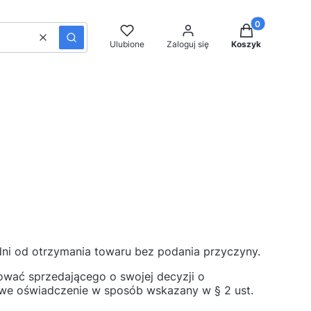
Produkty w kos
Wyczyść
Szukaj
Ulubione
Zaloguj się
Koszyk
 dni od otrzymania towaru bez podania przyczyny.
wać sprzedającego o swojej decyzji o
we oświadczenie w sposób wskazany w § 2 ust.