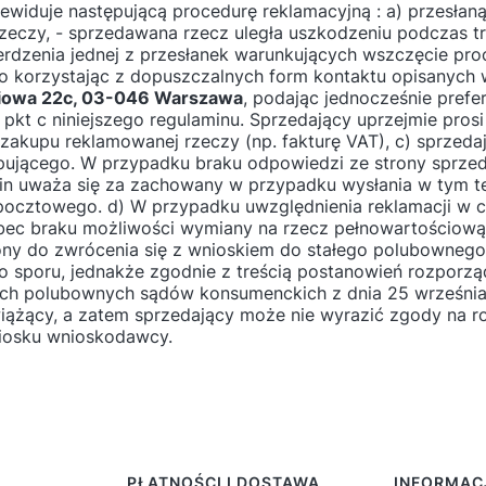
ewiduje następującą procedurę reklamacyjną : a) przesła
rzeczy, - sprzedawana rzecz uległa uszkodzeniu podczas t
rdzenia jednej z przesłanek warunkujących wszczęcie pro
korzystając z dopuszczalnych form kontaktu opisanych w §
niowa 22c
,
03-046
Warszawa
, podając jednocześnie pref
pkt c niniejszego regulaminu. Sprzedający uprzejmie prosi 
 zakupu reklamowanej rzeczy (np. fakturę VAT), c) sprzeda
jącego. W przypadku braku odpowiedzi ze strony sprzedaj
in uważa się za zachowany w przypadku wysłania w tym t
a pocztowego. d) W przypadku uwzględnienia reklamacji w 
bec braku możliwości wymiany na rzecz pełnowartościową
niony do zwrócenia się z wnioskiem do stałego polubowneg
ego sporu, jednakże zgodnie z treścią postanowień rozporz
ałych polubownych sądów konsumenckich z dnia 25 września 
wiążący, a zatem sprzedający może nie wyrazić zgody na r
iosku wnioskodawcy.
PŁATNOŚCI I DOSTAWA
INFORMAC