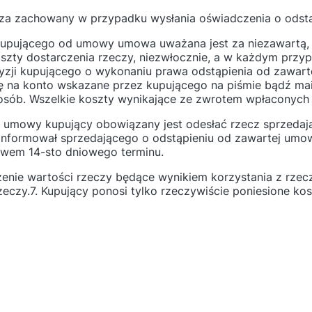
ę za zachowany w przypadku wysłania oświadczenia o odst
kupującego od umowy umowa uważana jest za niezawartą, 
zty dostarczenia rzeczy, niezwłocznie, a w każdym przypad
yzji kupującego o wykonaniu prawa odstąpienia od zawar
tę na konto wskazane przez kupującego na piśmie bądź ma
osób. Wszelkie koszty wynikające ze zwrotem wpłaconych
 umowy kupujący obowiązany jest odesłać rzecz sprzedają
oinformował sprzedającego o odstąpieniu od zawartej umow
ywem 14-sto dniowego terminu.
zenie wartości rzeczy będące wynikiem korzystania z rz
zeczy.7. Kupujący ponosi tylko rzeczywiście poniesione ko