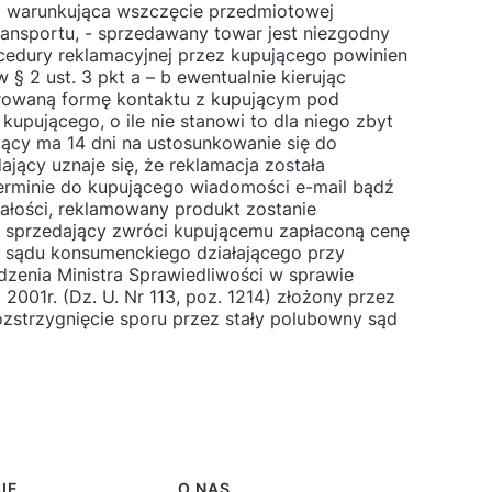
ną warunkująca wszczęcie przedmiotowej
ransportu, - sprzedawany towar jest niezgodny
cedury reklamacyjnej przez kupującego powinien
 2 ust. 3 pkt a – b ewentualnie kierując
erowaną formę kontaktu z kupującym pod
kupującego, o ile nie stanowi to dla niego zbyt
jący ma 14 dni na ustosunkowanie się do
ący uznaje się, że reklamacja została
erminie do kupującego wiadomości e-mail bądź
całości, reklamowany produkt zostanie
 sprzedający zwróci kupującemu zapłaconą cenę
o sądu konsumenckiego działającego przy
ądzenia Ministra Sprawiedliwości w sprawie
2001r. (Dz. U. Nr 113, poz. 1214) złożony przez
ozstrzygnięcie sporu przez stały polubowny sąd
JE
O NAS