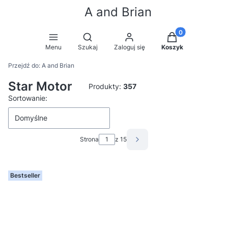
A and Brian
Produkty w koszy
Otwórz wyszukiwarkę
Menu
Szukaj
Zaloguj się
Koszyk
Przejdź do:
A and Brian
Star Motor
Produkty:
357
Lista produktów
Sortowanie:
Domyślne
Strona
z 15
Następne produkty
Bestseller