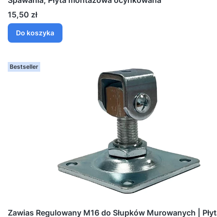
Spawania, Płyta montażowa ocynkowana
Cena
15,50 zł
Do koszyka
Bestseller
Zawias Regulowany M16 do Słupków Murowanych | Płyt