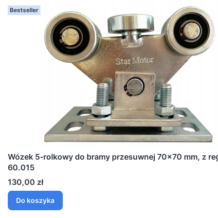
Bestseller
Wózek 5-rolkowy do bramy przesuwnej 70x70 mm, z reg
60.015
Cena
130,00 zł
Do koszyka