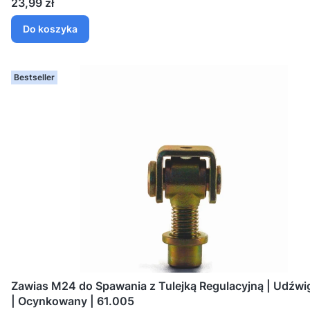
Cena
23,99 zł
Do koszyka
Bestseller
Zawias M24 do Spawania z Tulejką Regulacyjną | Udźw
| Ocynkowany | 61.005