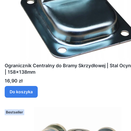
Ogranicznik Centralny do Bramy Skrzydłowej | Stal Oc
| 158x138mm
Cena
16,90 zł
Do koszyka
Bestseller