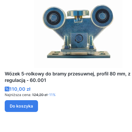
Wózek 5-rolkowy do bramy przesuwnej, profil 80 mm, z
regulacją - 60.001
Cena promocyjna
110,00 zł
Najniższa cena:
124,20 zł
-11%
Do koszyka