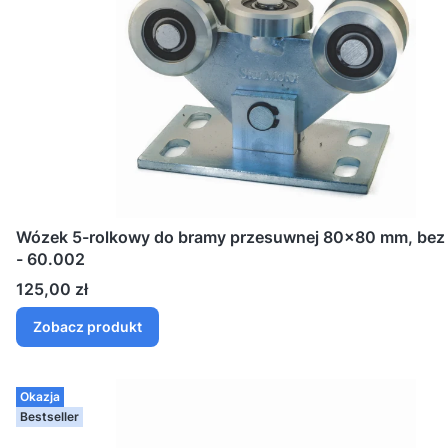
Wózek 5-rolkowy do bramy przesuwnej 80x80 mm, bez r
- 60.002
Cena
125,00 zł
Zobacz produkt
Okazja
Bestseller