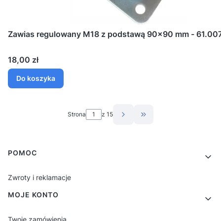
Zawias regulowany M18 z podstawą 90x90 mm - 61.00
Cena
18,00 zł
Do koszyka
Strona
z 15
Przejdź do ostatniej s
Linki w stopce
POMOC
Zwroty i reklamacje
MOJE KONTO
Twoje zamówienia