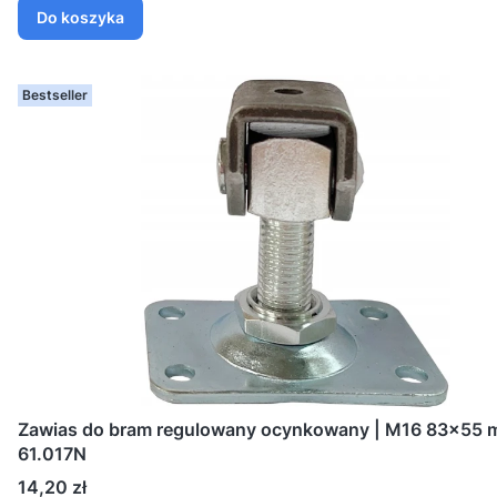
Do koszyka
Bestseller
Zawias do bram regulowany ocynkowany | M16 83×55 
61.017N
Cena
14,20 zł