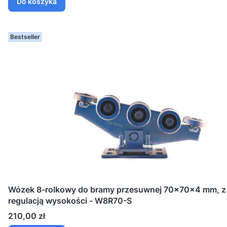
Do koszyka
Bestseller
Wózek 8-rolkowy do bramy przesuwnej 70x70x4 mm, z
regulacją wysokości - W8R70-S
Cena
210,00 zł