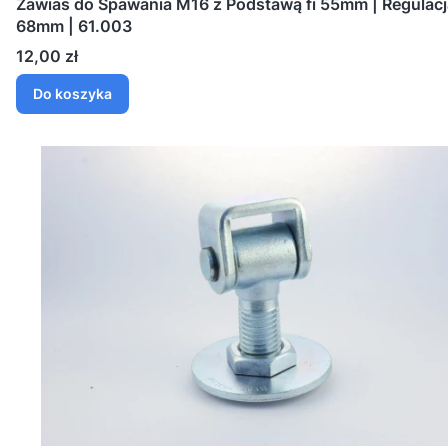
Zawias do Spawania M16 z Podstawą fi 55mm | Regulacj
68mm | 61.003
Cena
12,00 zł
Do koszyka