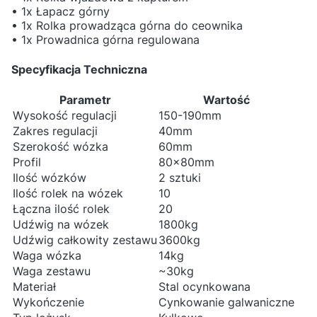
• 1x Łapacz górny
• 1x Rolka prowadząca górna do ceownika
• 1x Prowadnica górna regulowana
Specyfikacja Techniczna
Parametr
Wartość
Wysokość regulacji
150-190mm
Zakres regulacji
40mm
Szerokość wózka
60mm
Profil
80x80mm
Ilość wózków
2 sztuki
Ilość rolek na wózek
10
Łączna ilość rolek
20
Udźwig na wózek
1800kg
Udźwig całkowity zestawu
3600kg
Waga wózka
14kg
Waga zestawu
~30kg
Materiał
Stal ocynkowana
Wykończenie
Cynkowanie galwaniczne