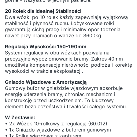
górne - wszystko w jednym pakiecie.
20 Rolek dla Idealnej Stabilności
Dwa wózki po 10 rolek każdy zapewniają wyjątkową
stabilność i płynność ruchu. Łożyskowane rolki
gwarantują cichą pracę i minimalny opór toczenia
nawet przy bramach o wadze do 3600kg.
Regulacja Wysokości 150-190mm
System regulacji w obu wózkach pozwala na
precyzyjne wypoziomowanie bramy. Zakres 40mm
umożliwia kompensację nierówności podłoża i korektę
wysokości w trakcie eksploatacji.
Gniazdo Wjazdowe z Amortyzacją
Gumowy bufor w gnieździe wjazdowym absorbuje
energię uderzenia bramy, chroniąc mechanizm i
konstrukcję przed uszkodzeniem. To kluczowy
element bezpieczeństwa i trwałości całego systemu.
W Zestawie:
• 2x Wózek 10-rolkowy z regulacją (60.012)
• 1x Gniazdo wjazdowe z buforem gumowym
• 1x Rolka wjazdowa z kapturem