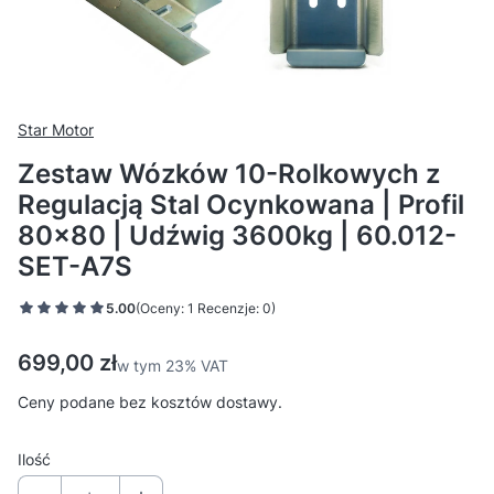
Star Motor
Zestaw Wózków 10-Rolkowych z
Regulacją Stal Ocynkowana | Profil
80x80 | Udźwig 3600kg | 60.012-
SET-A7S
5.00
(Oceny: 1 Recenzje: 0)
Cena
699,00 zł
w tym 23% VAT
w tym
23%
VAT
Ceny podane bez kosztów dostawy.
Ilość