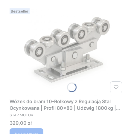
Bestseller
Wózek do bram 10-Rolkowy z Regulacją Stal
Ocynkowana | Profil 80x80 | Udźwig 1800kg |
PRODUCENT
60.012
STAR MOTOR
Cena
329,00 zł