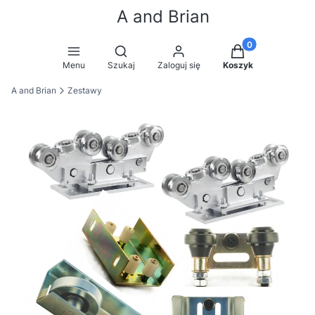
A and Brian
Produkty w koszy
Otwórz wyszukiwarkę
Menu
Szukaj
Zaloguj się
Koszyk
A and Brian
Zestawy